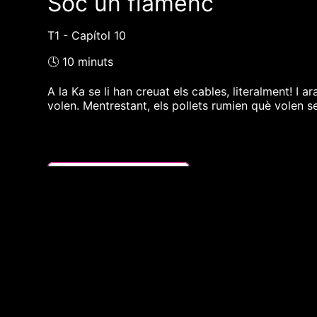
Soc un flamenc
T1 - Capítol 10
🕓 10 minuts
A la Ka se li han creuat els cables, literalment! I
volen. Mentrestant, els pollets rumien què volen s
❮❮ pàgina del programa