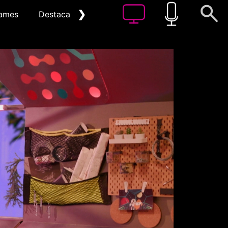
❯
ames
Destacat
Arxiu