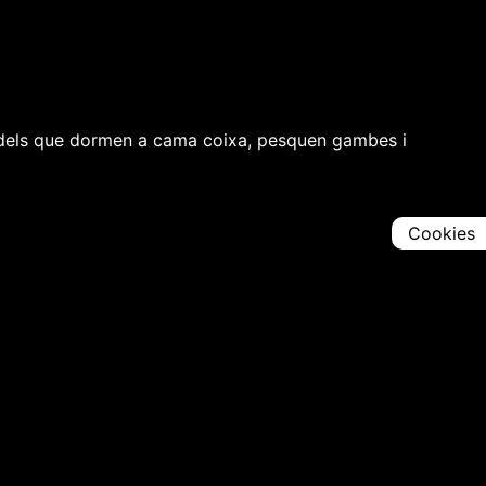
 sí, dels que dormen a cama coixa, pesquen gambes i
Cookies
Comparteix
Iniciar en [
00:00:00
]