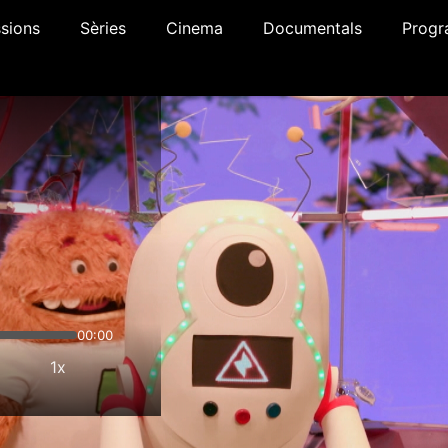
sions
Sèries
Cinema
Documentals
Progr
00:00
1x