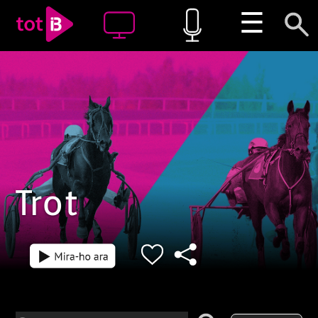
☰
Trot
Episodi: 1
Episodi: GPNT25
40 min
49 min
Gran Premi Nac
2025