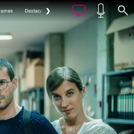
❯
rames
Destacat
Arxiu