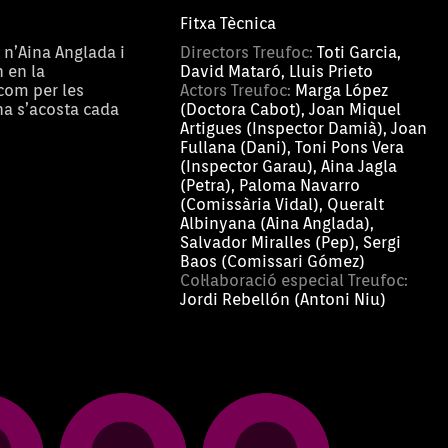
Fitxa Tècnica
n’Aina Anglada i
Directors Treufoc:
Toti Garcia,
 en la
David Mataró, Lluis Prieto
 com per les
Actors Treufoc:
Marga López
na s’acosta cada
(Doctora Cabot), Joan Miquel
Artigues (Inspector Damià), Joan
Fullana (Dani), Toni Pons Vera
(Inspector Garau), Aina Jagla
(Petra), Paloma Navarro
(Comissària Vidal), Queralt
Albinyana (Aina Anglada),
Salvador Miralles (Pep), Sergi
Baos (Comissari Gómez)
Col·laboració especial Treufoc:
Jordi Rebellón (Antoni Niu)