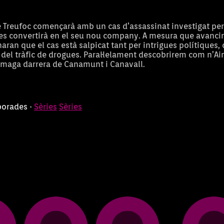
Treufoc començarà amb un cas d’assassinat investigat per 
i es convertirà en el seu nou company. A mesura que avancin
aran que el cas està salpicat tant per intrigues polítiques,
n del tràfic de drogues. Paral·lelament descobrirem com n’Ai
amaga darrera de Canamunt i Canavall.
porades ·
Sèries
Sèries