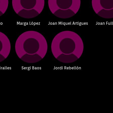
to
Marga López
Joan Miquel Artigues
Joan Ful
ralles
Sergi Baos
Jordi Rebellón