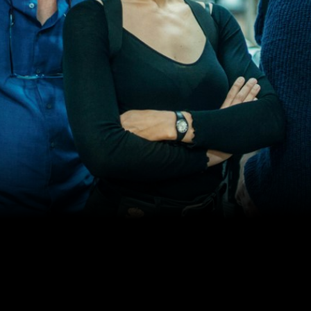
Episodi: 22
51 min
rà amb un
En el segon capítol comença la inve
da i
assassinat de na Núria. N’Aina Angl
seu nou
company i s’enfrontaran a una inve
tigació se’n
plena de secrets. El cos trobat al c
intrigues
promesa del candidat a la presidènci