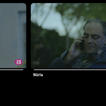
.
Balears?
da més al
l.
Núria
18/02/2019
T3 - Capítol 22