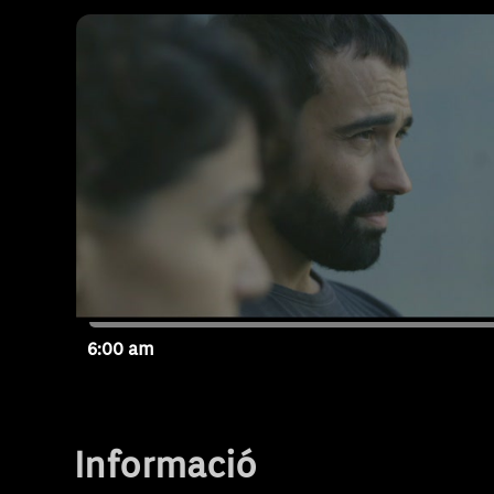
polítiques, filies sexuals i tràfic de drogues
Paral•lelament n’Aina s’acostarà cada vega
que s’amaga darrera de Canamunt i Canaval
6:00 am
T3 - Capítol 21
Informació