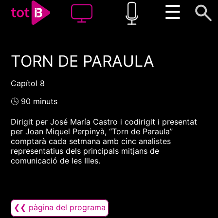
☰
TORN DE PARAULA
00:00
00:00
1x
Capítol 8
🕓 90 minuts
Dirigit per José María Castro i codirigit i presentat
per Joan Miquel Perpinyà, “Torn de Paraula”
comptarà cada setmana amb cinc analistes
representatius dels principals mitjans de
comunicació de les Illes.
❮❮ pàgina del programa