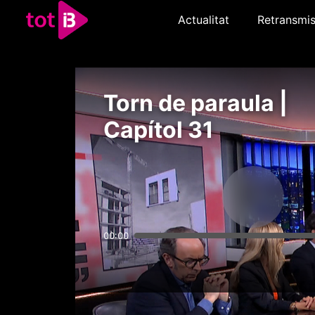
Actualitat
Retransmis
Torn de paraula |
Capítol 31
00:00