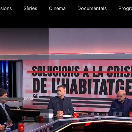
sions
Sèries
Cinema
Documentals
Progr
00:00
1x