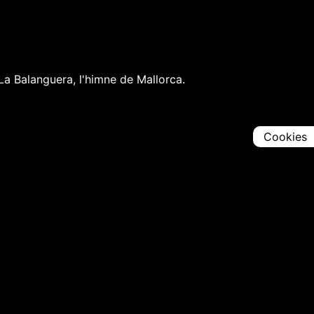
. La Balanguera, l'himne de Mallorca.
Cookies
Comparteix
Iniciar en [
00:00:00
]