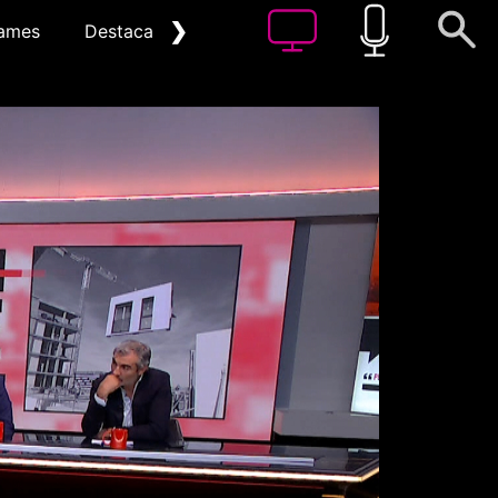
❯
ames
Destacat
Arxiu