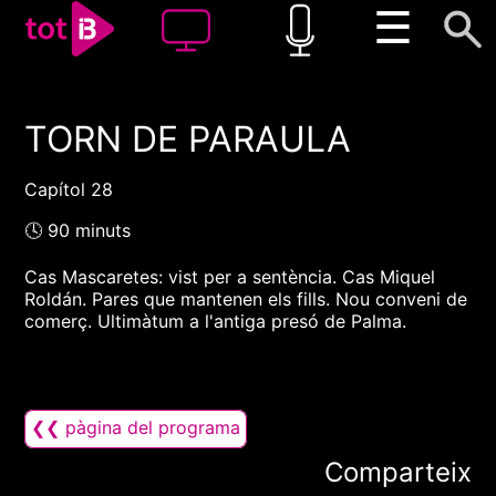
☰
TORN DE PARAULA
00:00
00:00
1x
Capítol 28
🕓 90 minuts
Cas Mascaretes: vist per a sentència. Cas Miquel
Roldán. Pares que mantenen els fills. Nou conveni de
comerç. Ultimàtum a l'antiga presó de Palma.
❮❮ pàgina del programa
Comparteix