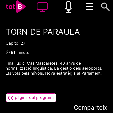
☰
TORN DE PARAULA
00:00
00:00
1x
Capítol 27
🕓 91 minuts
Final judici Cas Mascaretes. 40 anys de
normalització lingüística. La gestió dels aeroports.
Els vols pels núvols. Nova estratègia al Parlament.
❮❮ pàgina del programa
Comparteix