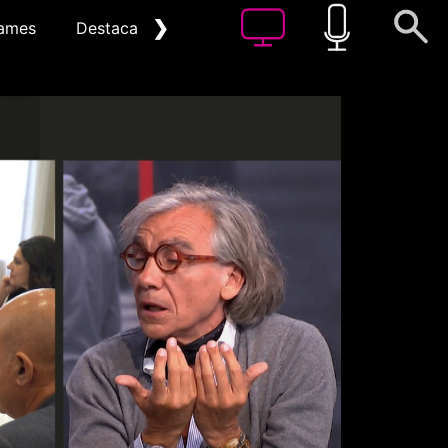
❯
ames
Destacat
Arxiu