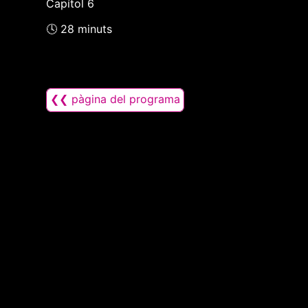
Capítol 6
🕓 28 minuts
❮❮ pàgina del programa