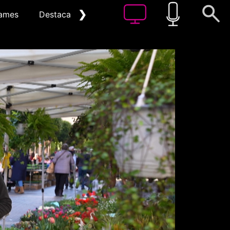
❯
ames
Destacat
Arxiu