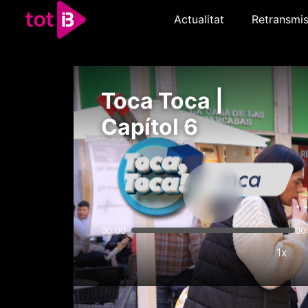
Actualitat
Retransmis
Toca Toca |
Capítol 6
00:00
00
1x