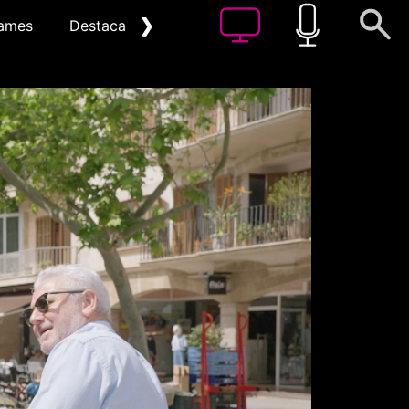
❯
ames
Destacat
Arxiu