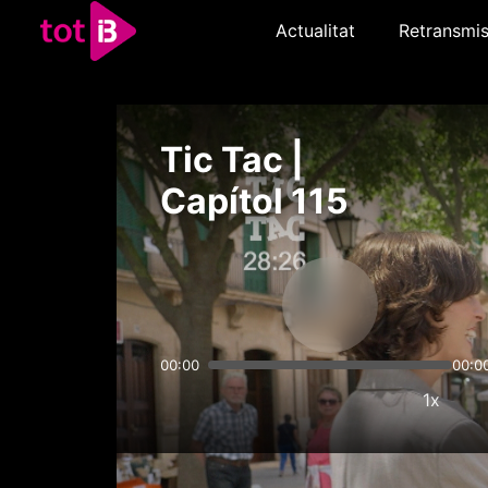
Actualitat
Retransmis
Tic Tac |
Capítol 115
00:00
00:0
1x