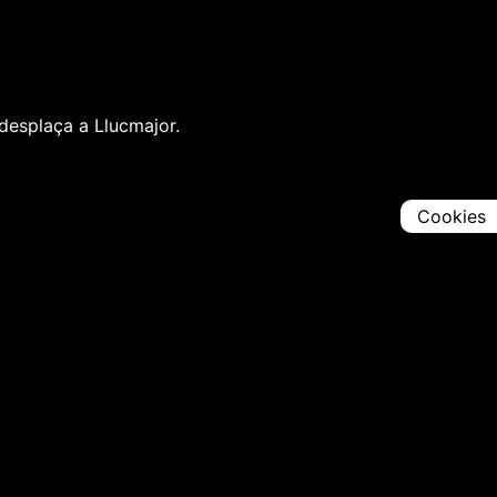
 desplaça a Llucmajor.
Cookies
Comparteix
Iniciar en [
00:00:00
]