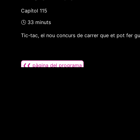
Capítol 115
🕓 33 minuts
Tic-tac, el nou concurs de carrer que et pot fer g
❮❮ pàgina del programa