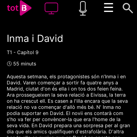
☰
Inma i David
00:00
00:00
1x
T1 - Capítol 9
🕓 55 minuts
Aquesta setmana, els protagonistes són n'Inma i en
David. Varen començar a sortir fa quatre anys a
Madrid, ciutat d'on és ella i on tos dos feien feina.
Ara prossegueixen la seva relació a Eivissa, la terra
on ha crescut ell. Es casen a l'illa encara que la seva
relació no va començar d'allò més bé. N' Inma no
podia suportar en David. El novii ens contarà com
s'ho va fer per convèncer-la que era l'home de la
seva vida. En David prepara una sorpresa per al gran
dia que els amics qualifiquen d'estrafolària. D'altra