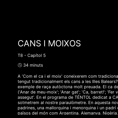
CANS I MOIXOS
T8 - Capítol 5
🕓 34 minuts
A 'Com el ca i el moix' coneixerem com tradiciona
tengut tradicionalment els cans a les Illes Balears
exemple de raça autòctona molt preuada. El ca de
('Anar de meu-moix'; 'Anar gat'; 'Ca, barret!'; 'Fer
assegut'. En el programa de TÉNTOL dedicat a CAN
sotmetrem al nostre paraulòmetre. En aquesta no
padrines, una mallorquina i menorquina i un padrí
països del món com Argentina, Alemanya, Nigèria, 