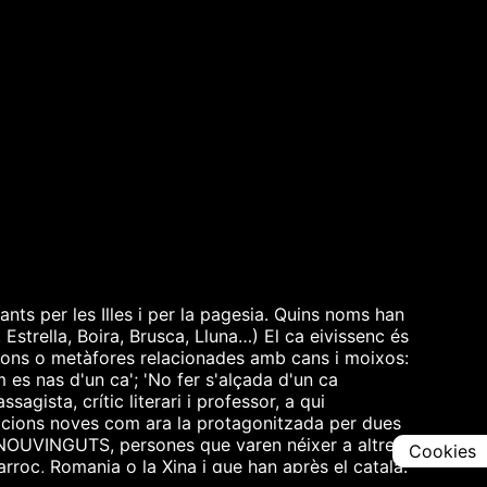
ts per les Illes i per la pagesia. Quins noms han
 Estrella, Boira, Brusca, Lluna…) El ca eivissenc és
sions o metàfores relacionades amb cans i moixos:
m es nas d'un ca'; 'No fer s'alçada d'un ca
sta, crític literari i professor, a qui
cions noves com ara la protagonitzada per dues
e NOUVINGUTS, persones que varen néixer a altres
Cookies
rroc, Romania o la Xina i que han après el català.