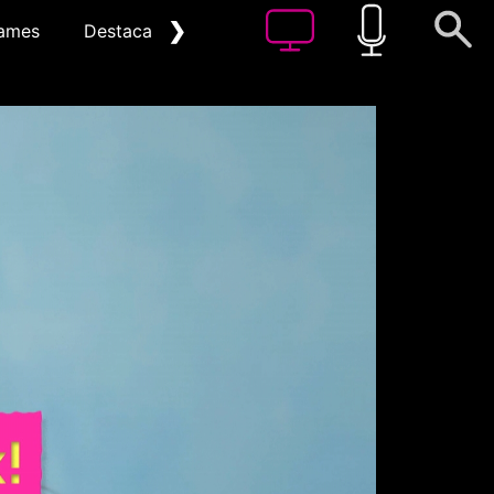
❯
ames
Destacat
Arxiu