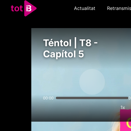
Actualitat
Retransmis
Téntol | T8 -
Capítol 5
00:00
0
1x