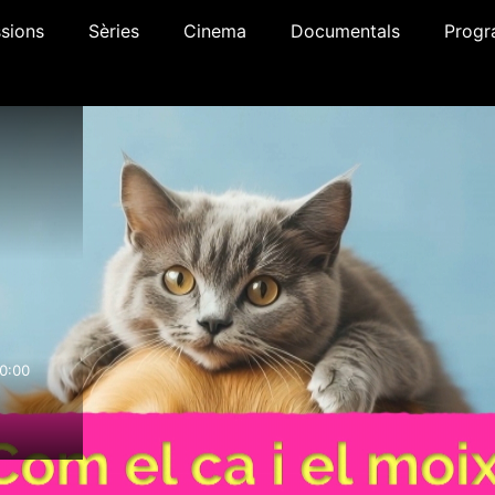
sions
Sèries
Cinema
Documentals
Progr
0:00