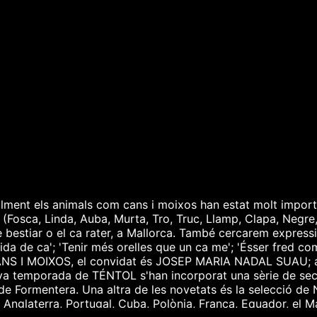
lment els animals com cans i moixos han estat molt importan
? (Fosca, Linda, Auba, Murta, Tro, Truc, Llamp, Clapa, Negre,
 bestiar o el ca rater, a Mallorca. També cercarem expres
 vida de ca'; 'Tenir més orelles que un ca me'; 'Ésser fred co
S I MOIXOS, el convidat és JOSEP MARIA NADAL SUAU; assagi
va temporada de TÉNTOL s'han incorporat una sèrie de sec
 de Formentera. Una altra de les novetats és la selecció d
Anglaterra, Portugal, Cuba, Polònia, França, Equador, el Ma