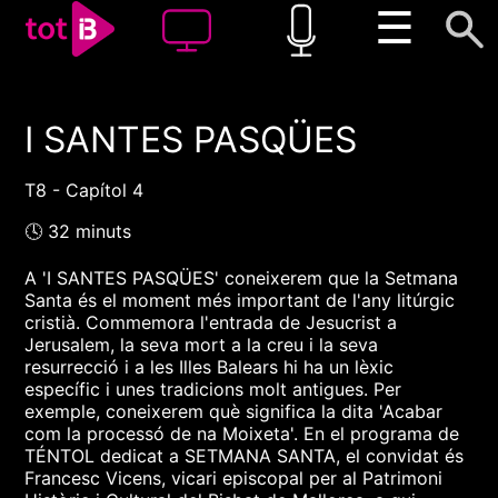
☰
I SANTES PASQÜES
00:00
00:00
1x
T8 - Capítol 4
🕓 32 minuts
A 'I SANTES PASQÜES' coneixerem que la Setmana
Santa és el moment més important de l'any litúrgic
cristià. Commemora l'entrada de Jesucrist a
Jerusalem, la seva mort a la creu i la seva
resurrecció i a les Illes Balears hi ha un lèxic
específic i unes tradicions molt antigues. Per
exemple, coneixerem què significa la dita 'Acabar
com la processó de na Moixeta'. En el programa de
TÉNTOL dedicat a SETMANA SANTA, el convidat és
Francesc Vicens, vicari episcopal per al Patrimoni