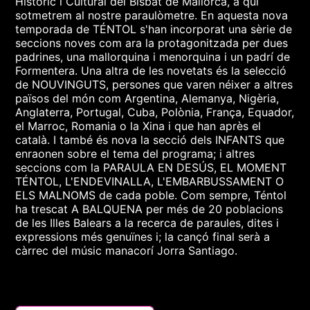
Històric i Cultural del Bisbat de Mallorca, a qui
sotmetrem al nostre paraulòmetre. En aquesta nova
temporada de TÉNTOL s'han incorporat una sèrie de
seccions noves com ara la protagonitzada per dues
padrines, una mallorquina i menorquina i un padrí de
Formentera. Una altra de les novetats és la selecció
de NOUVINGUTS, persones que varen néixer a altres
països del món com Argentina, Alemanya, Nigèria,
Anglaterra, Portugal, Cuba, Polònia, França, Equador,
el Marroc, Romania o la Xina i que han après el
català. I també és nova la secció dels INFANTS que
enraonen sobre el tema del programa; i altres
seccions com la PARAULA EN DESÚS, EL MOMENT
TÉNTOL, L'ENDEVINALLA, L'EMBARBUSSAMENT O
ELS MALNOMS de cada poble. Com sempre, Téntol
ha trescat A BALQUENA per més de 20 poblacions
de les Illes Balears a la recerca de paraules, dites i
expressions més genuïnes i; la cançó final serà a
càrrec del músic manacorí Jorra Santiago.