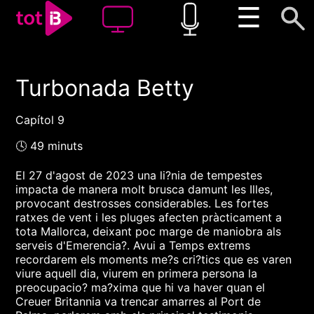
☰
Turbonada Betty
00:00
00:00
1x
Capítol 9
🕓 49 minuts
El 27 d'agost de 2023 una li?nia de tempestes
impacta de manera molt brusca damunt les Illes,
provocant destrosses considerables. Les fortes
ratxes de vent i les pluges afecten pràcticament a
tota Mallorca, deixant poc marge de maniobra als
serveis d'Emerencia?. Avui a Temps extrems
recordarem els moments me?s cri?tics que es varen
viure aquell dia, viurem en primera persona la
preocupacio? ma?xima que hi va haver quan el
Creuer Britannia va trencar amarres al Port de