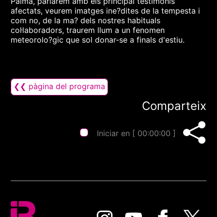
Palma, parlarem amb els principal testimonis
afectats, veurem imatges ine?dites de la tempesta i
com no, de la ma? dels nostres habituals
col·laboradors, traurem llum a un fenomen
meteorolo?gic que sol donar-se a finals d'estiu.
❮❮ pàgina del programa
Comparteix
Iniciar en [
00:00:00
]