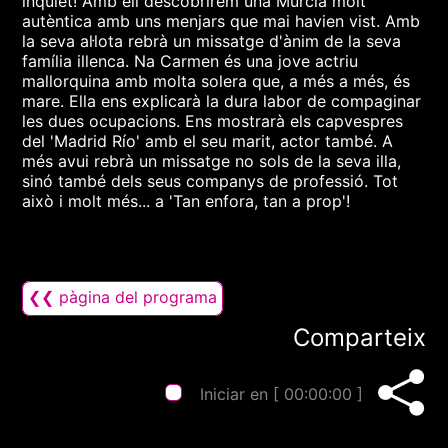
inquiet! Amb ell descobrirem una Múrcia molt
autèntica amb uns menjars que mai havien vist. Amb
la seva al·lota rebrà un missatge d'ànim de la seva
família illenca. Na Carmen és una jove actriu
mallorquina amb molta solera que, a més a més, és
mare. Ella ens explicarà la dura labor de compaginar
les dues ocupacions. Ens mostrarà els capvespres
del 'Madrid Río' amb el seu marit, actor també. A
més avui rebrà un missatge no sols de la seva illa,
sinó també dels seus companys de professió. Tot
això i molt més... a 'Tan enfora, tan a prop'!
❮❮ pàgina del programa
Comparteix
Iniciar en [
00:00:00
]