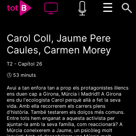
☰
Carol Coll, Jaume Pere
00:00
00:00
Caules, Carmen Morey
1x
T2 - Capítol 26
🕓 53 minuts
Avui a tan enfora tan a prop els protagonistes illencs
ens duen cap a Girona, Múrcia i Madrid!! A Girona
ens du l'ecologista Carol perquè allà a fet la seva
vida. Amb ella recorrerem els carrers plens
d'història. També testarem els dolços més comuns.
Entre tots hem enganat a aquesta activista per
ajuntar-la amb la seva família, com reaccionarà? A
Múrcia coneixerem a Jaume, un psicòleg molt