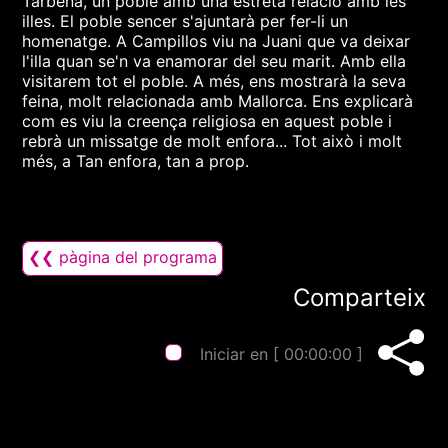
Tàrbena, un poble amb una estreta relació amb les
illes. El poble sencer s'ajuntarà per fer-li un
homenatge. A Campillos viu na Juani que va deixar
l'illa quan se'n va enamorar del seu marit. Amb ella
visitarem tot el poble. A més, ens mostrarà la seva
feina, molt relacionada amb Mallorca. Ens explicarà
com es viu la creença religiosa en aquest poble i
rebrà un missatge de molt enfora... Tot això i molt
més, a Tan enfora, tan a prop.
❮❮ pàgina del programa
Comparteix
Iniciar en [
00:00:00
]