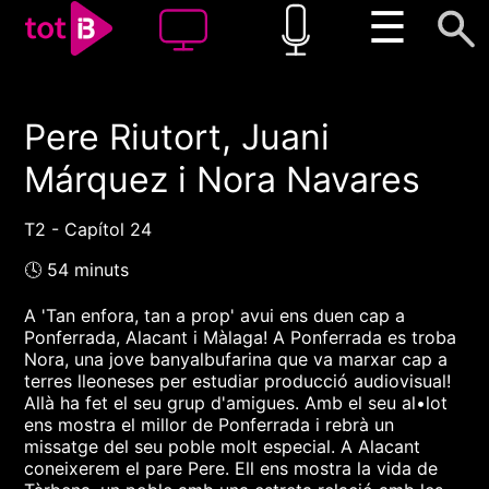
☰
Pere Riutort, Juani
00:00
00:00
Márquez i Nora Navares
1x
T2 - Capítol 24
🕓 54 minuts
A 'Tan enfora, tan a prop' avui ens duen cap a
Ponferrada, Alacant i Màlaga! A Ponferrada es troba
Nora, una jove banyalbufarina que va marxar cap a
terres lleoneses per estudiar producció audiovisual!
Allà ha fet el seu grup d'amigues. Amb el seu al•lot
ens mostra el millor de Ponferrada i rebrà un
missatge del seu poble molt especial. A Alacant
coneixerem el pare Pere. Ell ens mostra la vida de