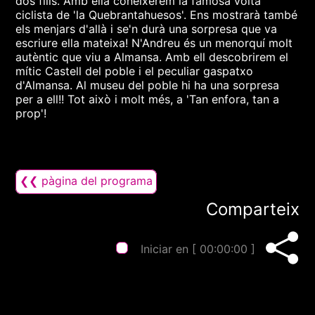
dos fills. Amb ella coneixerem la famosa volta
ciclista de 'la Quebrantahuesos'. Ens mostrarà també
els menjars d'allà i se'n durà una sorpresa que va
escriure ella mateixa! N'Andreu és un menorquí molt
autèntic que viu a Almansa. Amb ell descobrirem el
mític Castell del poble i el peculiar gaspatxo
d'Almansa. Al museu del poble hi ha una sorpresa
per a ell!! Tot això i molt més, a 'Tan enfora, tan a
prop'!
❮❮ pàgina del programa
Comparteix
Iniciar en [
00:00:00
]