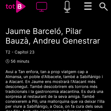
☰
Jaume Barceló, Pilar
00:00
00:00
Bauzà, Andreu Genestrar
1x
T2 - Capítol 23
🕓 56 minuts
Avui a Tan enfora, tan a prop viatgem cap a
Almansa, un poble d'Albacete, també a Sabiñánigo i
a Alacant. En Jaume ens mostrarà l'Alacant més
desconegut. També descobrirem els torrons més
tradicionals i la gastronomia alacantina. Es durà una
sorpresa al restaurant de la seva amiga. També
coneixerem a Pili, una mallorquina que va deixar l'illa
per viure a Sabiñánigo, a Osca, on fa cura dels seus