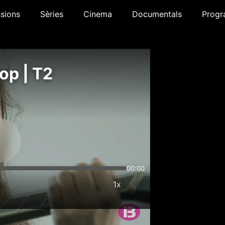
sions
Sèries
Cinema
Documentals
Progr
op | T2
00:00
1x