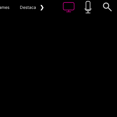
❯
ames
Destacat
Arxiu