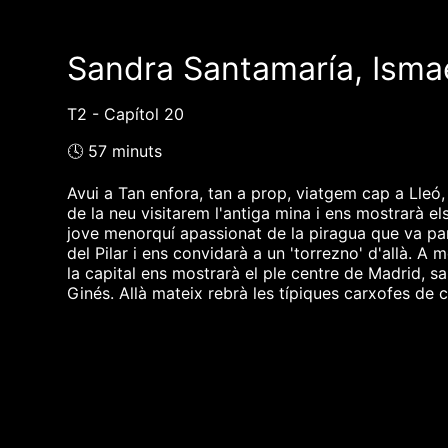
Sandra Santamaría, Ismae
T2 - Capítol 20
🕓 57 minuts
Avui a Tan enfora, tan a prop, viatgem cap a Lleó,
de la neu visitarem l'antiga mina i ens mostrarà el
jove menorquí apassionat de la piragua que va parti
del Pilar i ens convidarà a un 'torrezno' d'allà. 
la capital ens mostrarà el ple centre de Madrid, s
Ginés. Allà mateix rebrà les típiques carxofes de 
❮❮ pàgina del programa