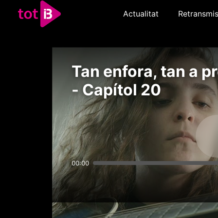
Actualitat
Retransmis
Tan enfora, tan a pr
- Capítol 20
00:00