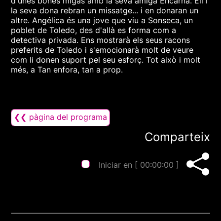
d'unes bones migas amb la seva amiga Encarna. Ell i
la seva dona rebran un missatge... i en donaran un
altre. Angélica és una jove que viu a Sonseca, un
poblet de Toledo, des d'allà es forma com a
detectiva privada. Ens mostrarà els seus racons
preferits de Toledo i s'emocionarà molt de veure
com li donen suport pel seu esforç. Tot això i molt
més, a Tan enfora, tan a prop.
❮❮ pàgina del programa
Comparteix
Iniciar en [
00:00:00
]