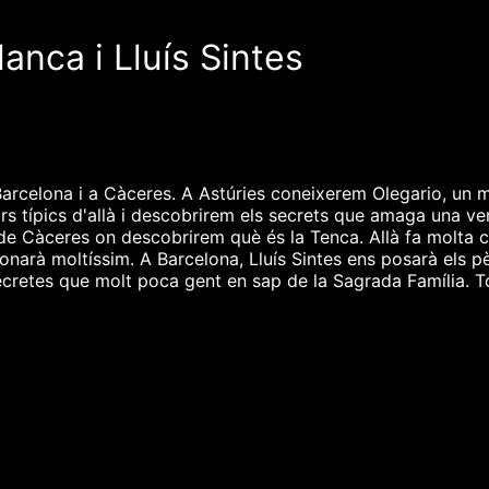
anca i Lluís Sintes
 Barcelona i a Càceres. A Astúries coneixerem Olegario, un m
ars típics d'allà i descobrirem els secrets que amaga una v
 de Càceres on descobrirem què és la Tenca. Allà fa molta c
cionarà moltíssim. A Barcelona, Lluís Sintes ens posarà els p
secretes que molt poca gent en sap de la Sagrada Família. To