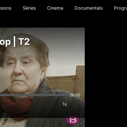
sions
Sèries
Cinema
Documentals
Progr
op | T2
00:00
1x