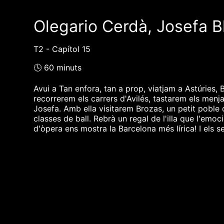
Olegario Cerdà, Josefa Bl
T2 - Capítol 15
🕓 60 minuts
Avui a Tan enfora, tan a prop, viatjam a Astúries,
recorrerem els carrers d'Avilés, tastarem els menj
Josefa. Amb ella visitarem Brozas, un petit poble
classes de ball. Rebrà un regal de l'illa que l'emo
d'òpera ens mostra la Barcelona més lírica! I els 
❮❮ pàgina del programa