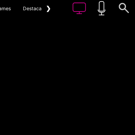
❯
ames
Destacat
Arxiu