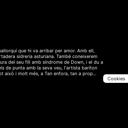
allorquí que hi va arribar per amor. Amb ell,
ertadera sidreria asturiana. També coneixerem
ura del seu fill amb síndrome de Down, i el du a
èls de punta amb la seva veu, l'artista baríton
t això i molt més, a Tan enfora, tan a prop...
Cookies
Comparteix