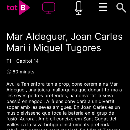
☰
Mar Aldeguer, Joan Carles
00:00
00:00
Marí i Miquel Tugores
1x
T1 - Capítol 14
🕓 60 minuts
Avui a Tan enfora tan a prop, coneixerem a na Mar
Aldeguer, una joiera mallorquina que donant forma a
les seves pedres preferides, ha convertit la seva
passió en negoci. Allà ens convidarà a un divertit
sopar amb les seves amigues. En Joan Carles és un
músic eivissenc que toca la bateria en el grup de
fusió “Aurora”. Amb ell coneixerem Sant Cugat del
Vallès i a la seva botiga d’instruments preferida