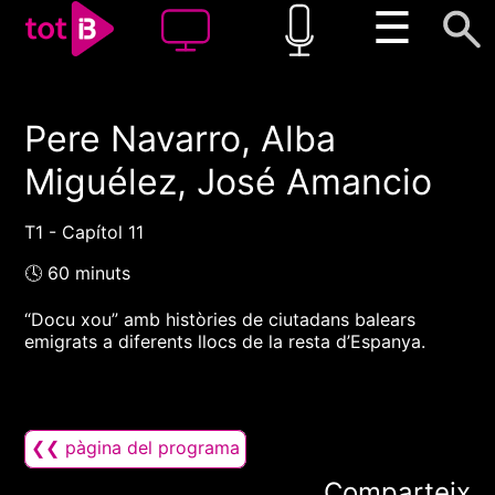
☰
Pere Navarro, Alba
00:00
00:00
Miguélez, José Amancio
1x
T1 - Capítol 11
🕓 60 minuts
“Docu xou” amb històries de ciutadans balears
emigrats a diferents llocs de la resta d’Espanya.
❮❮ pàgina del programa
Comparteix