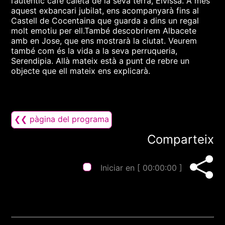
l’autèntic cafè caleta de la seva terra, Eivissa. A més
aquest exbancari jubilat, ens acompanyarà fins al
Castell de Cocentaina que guarda a dins un regal
molt emotiu per ell.També descobrirem Albacete
amb en Jose, que ens mostrarà la ciutat. Veurem
també com és la vida a la seva perruqueria,
Serendipia. Allà mateix està a punt de rebre un
objecte que ell mateix ens explicarà.
❮❮ pàgina del programa
Comparteix
Iniciar en [
00:00:00
]