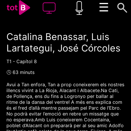
☰
Catalina Benassar, Luis
00:00
00:00
Lartategui, José Córcoles
1x
T1 - Capítol 8
🕓 63 minuts
Avui a Tan enfora, Tan a prop coneixerem els nostres
illencs vivint a La Rioja, Alacant i Albacete.Na Cati,
de Pollença, ens du fins a Logronyo per ballar al
ritme de la dansa del ventre! A més ens explica com
és el fred d’allà mentre passejam pel Parc de l’Ebro.
No podrà evitar l’emoció en rebre un missatge que
no esperava.Amb Luis coneixerem Cocentaina,
poblet d’Alacant on prepararà per al seu amic Adolfo