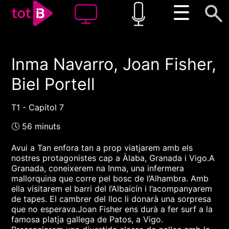
☰
Inma Navarro, Joan Fisher,
00:00
00:00
Biel Portell
1x
T1 - Capítol 7
🕓 56 minuts
Avui a Tan enfora tan a prop viatjarem amb els
nostres protagonistes cap a Àlaba, Granada i Vigo.A
Granada, coneixerem na Inma, una infermera
mallorquina que corre pel bosc de l’Alhambra. Amb
ella visitarem el barri del l’Albaicín i l’acompanyarem
de tapes. El cambrer del lloc li donarà una sorpresa
que no esperava.Joan Fisher ens durà a fer surf a la
famosa platja gallega de Patos, a Vigo.