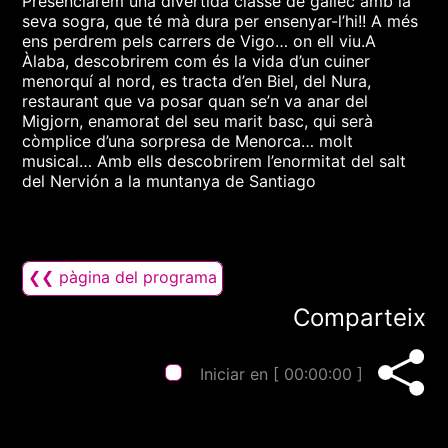
Presenciarem una divertida classe de gallec amb la
seva sogra, que té mà dura per ensenyar-l’hi!! A més
ens perdrem pels carrers de Vigo… on ell viu.A
Àlaba, descobrirem com és la vida d’un cuiner
menorquí al nord, es tracta d’en Biel, del Nura,
restaurant que va posar quan se’n va anar del
Migjorn, enamorat del seu marit basc, qui serà
còmplice d’una sorpresa de Menorca… molt
musical… Amb ells descobrirem l’enormitat del salt
del Nervión a la muntanya de Santiago
❮❮ pàgina del programa
Comparteix
Iniciar en [
00:00:00
]