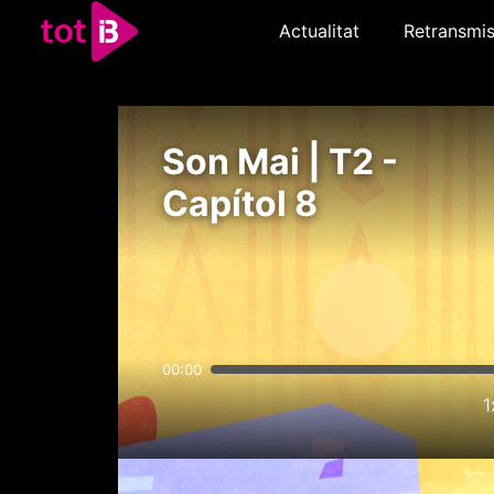
Actualitat
Retransmis
Son Mai | T2 -
Capítol 8
00:00
1