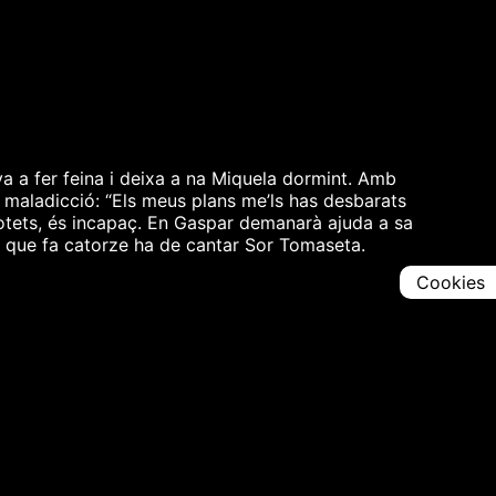
a a fer feina i deixa a na Miquela dormint. Amb
a maladicció: “Els meus plans me’ls has desbarats
 botets, és incapaç. En Gaspar demanarà ajuda a sa
 el que fa catorze ha de cantar Sor Tomaseta.
Cookies
Comparteix
Iniciar en [
00:00:00
]