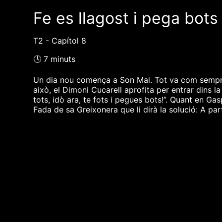
Fe es llagost i pega bots
T2 - Capítol 8
🕓 7 minuts
Un dia nou comença a Son Mai. Tot va com sempre, 
això, el Dimoni Cucarell aprofita per entrar dins 
tots, idò ara, te fots i pegues bots!”. Quant en G
Fada de sa Greixonera que li dirà la solució: A pa
❮❮ pàgina del programa