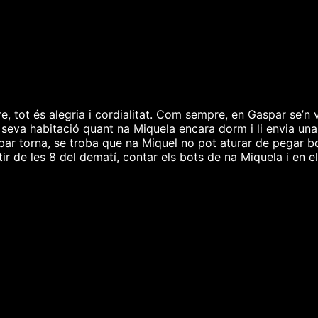
tot és alegria i cordialitat. Com sempre, en Gaspar se’n v
la seva habitació quant na Miquela encara dorm i li envia un
aspar torna, se troba que na Miquel no pot aturar de pegar
rtir de les 8 del dematí, contar els bots de na Miquela i en