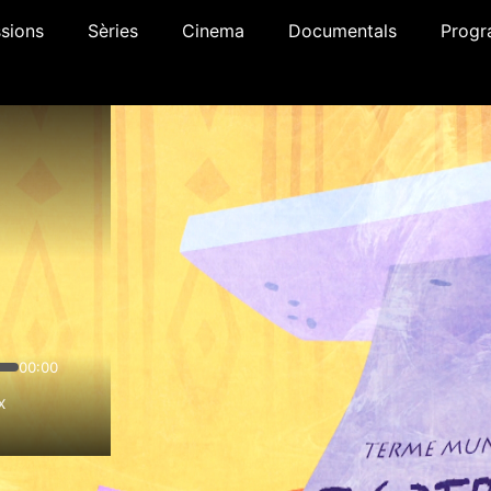
sions
Sèries
Cinema
Documentals
Progr
00:00
x