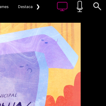
❯
ames
Destacat
Arxiu