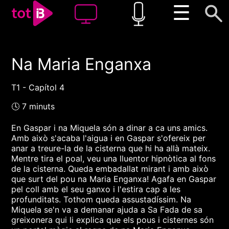
☰
Na Maria Enganxa
00:00
00:00
1x
T1 - Capítol 4
🕓 7 minuts
En Gaspar i na Miquela són a dinar a ca uns amics.
Amb això s'acaba l'aigua i en Gaspar s'ofereix per
anar a treure-la de la cisterna que hi ha allà mateix.
Mentre tira el poal, veu una lluentor hipnòtica al fons
de la cisterna. Queda embadallat mirant i amb això
que surt del pou na Maria Enganxa! Agafa en Gaspar
pel coll amb el seu ganxo i l'estira cap a les
profunditats. Tothom queda assustadíssim. Na
Miquela se'n va a demanar ajuda a Sa Fada de sa
greixonera qui li explica que els pous i cisternes són