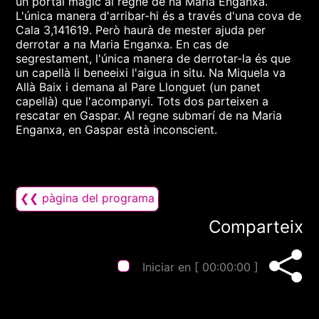
un portal màgic al regne de na Maria Enganxa.
L'única manera d'arribar-hi és a través d'una cova de
Cala 3,141619. Però haurà de mester ajuda per
derrotar a na Maria Enganxa. En cas de
segrestament, l'única manera de derrotar-la és que
un capellà li beneeixi l'aigua in situ. Na Miquela va
Allà Baix i demana al Pare Llonguet (un panet
capellà) que l'acompanyi. Tots dos parteixen a
rescatar en Gaspar. Al regne submarí de na Maria
Enganxa, en Gaspar està inconscient.
❮❮ pàgina del programa
Comparteix
Iniciar en [
00:00:00
]