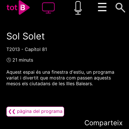
☰
Sol Solet
00:00
00:00
1x
T2013 - Capítol 81
🕓 21 minuts
Aquest espai és una finestra d'estiu, un programa
variat i divertit que mostra com passen aquests
mesos els ciutadans de les Illes Balears.
❮❮ pàgina del programa
Comparteix