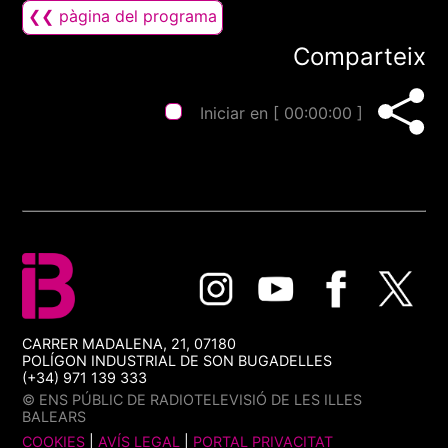
❮❮ pàgina del programa
Comparteix
Iniciar en [
00:00:00
]
CARRER MADALENA, 21, 07180
POLÍGON INDUSTRIAL DE SON BUGADELLES
(+34) 971 139 333
© ENS PÚBLIC DE RADIOTELEVISIÓ DE LES ILLES
BALEARS
COOKIES
|
AVÍS LEGAL
|
PORTAL PRIVACITAT