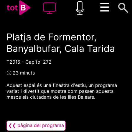
☰
Platja de Formentor,
00:00
00:00
Banyalbufar, Cala Tarida
1x
T2015 - Capítol 272
🕓 23 minuts
Aquest espai és una finestra d'estiu, un programa
variat i divertit que mostra com passen aquests
mesos els ciutadans de les Illes Balears.
❮❮ pàgina del programa