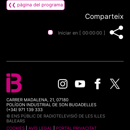
❮❮ pàgina del programa
Comparteix
Iniciar en [
00:00:00
]
CARRER MADALENA, 21, 07180
POLÍGON INDUSTRIAL DE SON BUGADELLES
(+34) 971 139 333
© ENS PÚBLIC DE RADIOTELEVISIÓ DE LES ILLES
BALEARS
COOKIES
|
AVÍS LEGAL
|
PORTAL PRIVACITAT