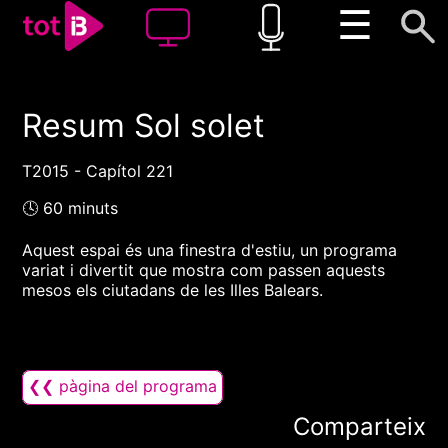
☰
Resum Sol solet
00:00
00:00
1x
T2015 - Capítol 221
🕓 60 minuts
Aquest espai és una finestra d'estiu, un programa
variat i divertit que mostra com passen aquests
mesos els ciutadans de les Illes Balears.
❮❮ pàgina del programa
Comparteix