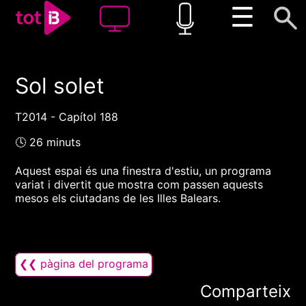
☰
Sol solet
00:00
00:00
1x
T2014 - Capítol 188
🕓 26 minuts
Aquest espai és una finestra d'estiu, un programa
variat i divertit que mostra com passen aquests
mesos els ciutadans de les Illes Balears.
❮❮ pàgina del programa
Comparteix