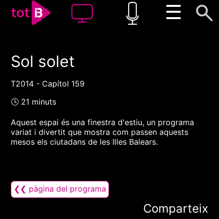
☰
Sol solet
00:00
00:00
1x
T2014 - Capítol 159
🕓 21 minuts
Aquest espai és una finestra d'estiu, un programa
variat i divertit que mostra com passen aquests
mesos els ciutadans de les Illes Balears.
❮❮ pàgina del programa
Comparteix