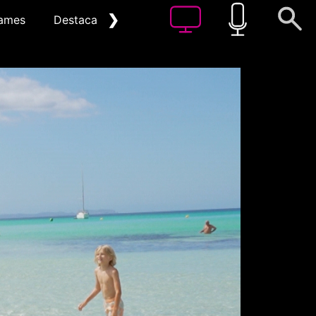
❯
ames
Destacat
Arxiu