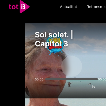
Actualitat
Retransmis
Sol solet. |
Capítol 3
00:00
00:0
1x