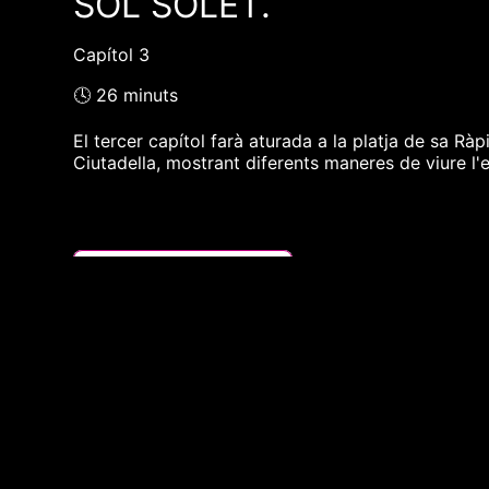
SOL SOLET.
Capítol 3
🕓 26 minuts
El tercer capítol farà aturada a la platja de sa Ràp
Ciutadella, mostrant diferents maneres de viure l'e
❮❮ pàgina del programa