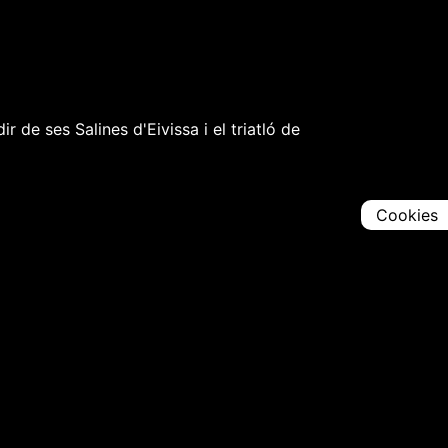
r de ses Salines d'Eivissa i el triatló de
Cookies
Comparteix
Iniciar en [
00:00:00
]