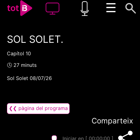
☰
SOL SOLET.
00:00
00:00
1x
Capítol 10
🕓 27 minuts
Sol Solet 08/07/26
❮❮ pàgina del programa
Comparteix
Iniciar en [
00:00:00
]