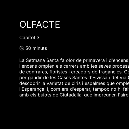
OLFACTE
Capítol 3
🕓 50 minuts
La Setmana Santa fa olor de primavera i d'encens .
l'encens omplen els carrers amb les seves process
de confrares, floristes i creadors de fragàncies. Co
per gaudir de les Cases Santes d'Eivissa i del Via
descobrir la varietat de ciris i espelmes que ompl
l'Esperança. I, com era d'esperar, tampoc no hi f
amb els bujots de Ciutadella, que impregnen l'aire
❮❮ pàgina del programa