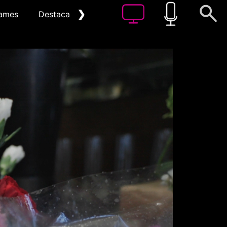
❯
ames
Destacat
Arxiu