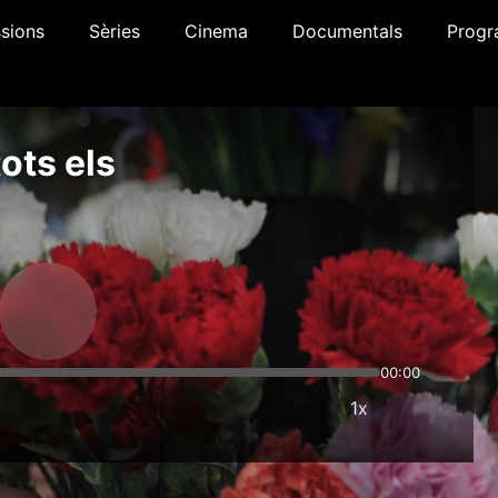
sions
Sèries
Cinema
Documentals
Progr
ots els
00:00
1x