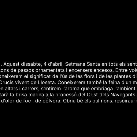
 Aquest dissabte, 4 d'abril, Setmana Santa en tots els sent
ons de passos ornamentats i encensers encesos. Entre volut
neixerem el significat de l'ús de les flors i de les plantes 
 Crucis vivent de Lloseta. Coneixerem també la feina d'un me
en altars i carrers, sentirem l'aroma que embriaga l'ambien
altarà la brisa marina a la processó del Crist dels Navegan
 d'olor de foc i de pólvora. Obriu bé els pulmons, respirau-