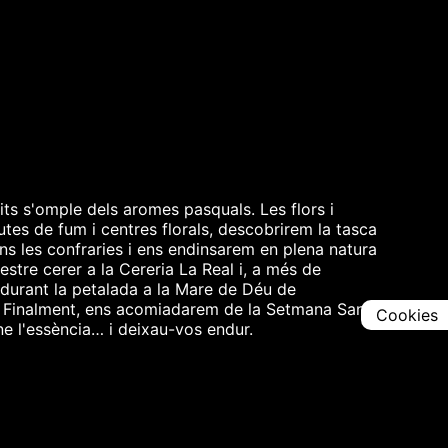
its s'omple dels aromes pasquals. Les flors i
es de fum i centres florals, descobrirem la tasca
dins les confraries i ens endinsarem en plena natura
stre cerer a la Cereria La Real i, a més de
t durant la petalada a la Mare de Déu de
ts. Finalment, ens acomiadarem de la Setmana Santa
Cookies
ne l'essència… i deixau-vos endur.