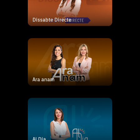
periodistes Magdalena Serra i
Rosa de Lima, junt
Dissabte Directe
Al Dia és el magazín matinal
Al Dia.
d’actualitat de la ràdio pública
que combina entrevistes amb
els protagonistes de la jornada
amb tertúlies de destacats
analistes de les illes i que
compta amb la col·labo
Ara anam
Al Dia.