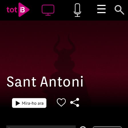
☰
Sant Antoni
Episodi: PPSA-26
Episodi: BMSA-2
4 h 19 min
1 h 52 min