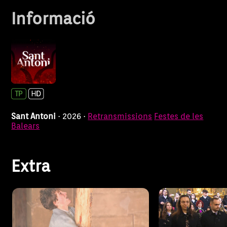
Informació
SANT 
Joan Rebassa
2026: C
corona el pi
DE M
Sant Antoni
· 2026 ·
Retransmissions
Festes de les
Balears
Extra