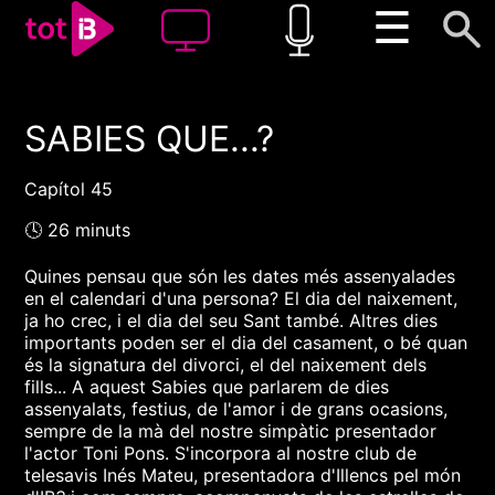
☰
SABIES QUE...?
00:00
00:00
1x
Capítol 45
🕓 26 minuts
Quines pensau que són les dates més assenyalades
en el calendari d'una persona? El dia del naixement,
ja ho crec, i el dia del seu Sant també. Altres dies
importants poden ser el dia del casament, o bé quan
és la signatura del divorci, el del naixement dels
fills... A aquest Sabies que parlarem de dies
assenyalats, festius, de l'amor i de grans ocasions,
sempre de la mà del nostre simpàtic presentador
l'actor Toni Pons. S'incorpora al nostre club de
telesavis Inés Mateu, presentadora d'Illencs pel món