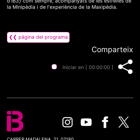
d'IB3;i com sempre, acompanyats de les estrelles de
la Minipèdia i de l'experiència de la Maxipèdia.
❮❮ pàgina del programa
Comparteix
Iniciar en [
00:00:00
]
CARRER MADALENA, 21, 07180