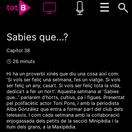
☰
Sabies que...?
00:00
00:00
1x
Capítol 38
🕓 26 minuts
Hi ha un proverbi xinès que diu una cosa així com:
'Si vols ser feliç una setmana, fes un viatge. Si vols
ser feliç un any, casa't. Si vols ser feliç tota la vida,
dedica't a fer un hort'. Aquesta setmana al 'Sabies
que...' parlarem d'horts, cultius, pa i figues. Presentat
pel polifacètic actor Toni Pons, i amb la periodista
Alba González que entra a formar part del club dels
telesavis. I com cada setmana amb la col·laboració
enjogassada dels petits de la secció Minipèdia i la
llum dels grans, a la Maxipèdia.