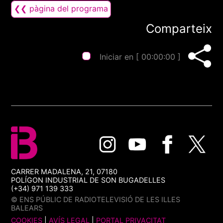
❮❮ pàgina del programa
Comparteix
Iniciar en [
00:00:00
]
CARRER MADALENA, 21, 07180
POLÍGON INDUSTRIAL DE SON BUGADELLES
(+34) 971 139 333
© ENS PÚBLIC DE RADIOTELEVISIÓ DE LES ILLES
BALEARS
COOKIES
|
AVÍS LEGAL
|
PORTAL PRIVACITAT