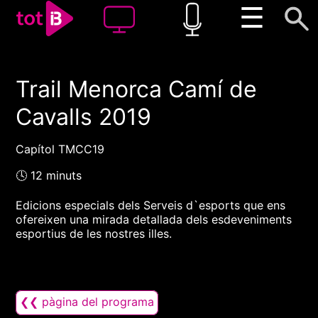
☰
Trail Menorca Camí de
00:00
00:00
Cavalls 2019
1x
Capítol TMCC19
🕓 12 minuts
Edicions especials dels Serveis d`esports que ens
ofereixen una mirada detallada dels esdeveniments
esportius de les nostres illes.
❮❮ pàgina del programa