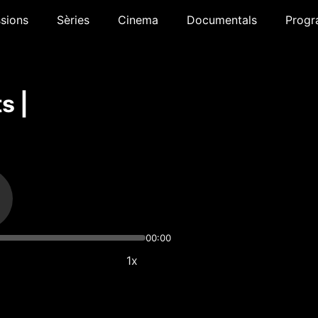
sions
Sèries
Cinema
Documentals
Progr
s |
00:00
1x