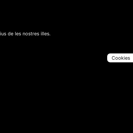
s de les nostres illes.
Cookies
Comparteix
Iniciar en [
00:00:00
]