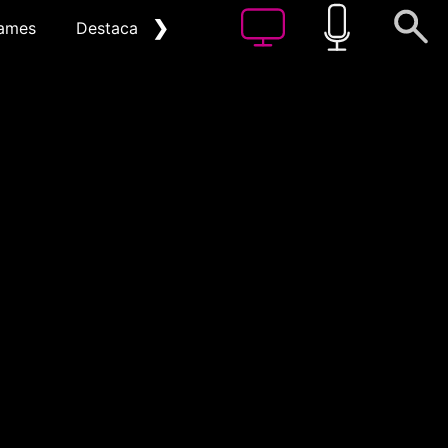
❯
ames
Destacat
Arxiu