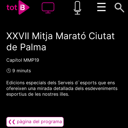
☰
XXVII Mitja Marató Ciutat
00:00
00:00
de Palma
1x
Capítol MMP19
🕓 9 minuts
Edicions especials dels Serveis d`esports que ens
ofereixen una mirada detallada dels esdeveniments
esportius de les nostres illes.
❮❮ pàgina del programa