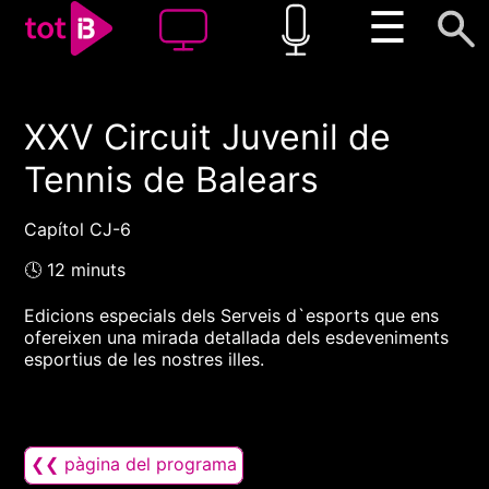
☰
XXV Circuit Juvenil de
00:00
00:00
Tennis de Balears
1x
Capítol CJ-6
🕓 12 minuts
Edicions especials dels Serveis d`esports que ens
ofereixen una mirada detallada dels esdeveniments
esportius de les nostres illes.
❮❮ pàgina del programa