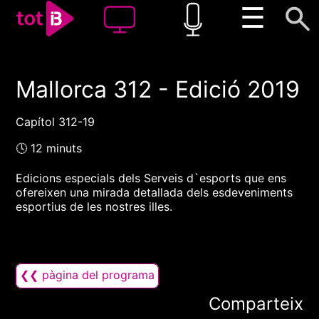
☰
Mallorca 312 - Edició 2019
00:00
00:00
1x
Capítol 312-19
🕓 12 minuts
Edicions especials dels Serveis d`esports que ens
ofereixen una mirada detallada dels esdeveniments
esportius de les nostres illes.
❮❮ pàgina del programa
Comparteix