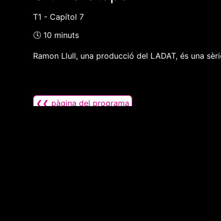
T1 - Capítol 7
🕓 10 minuts
Ramon Llull, una producció del LADAT, és una sèrie 
❮❮ pàgina del programa