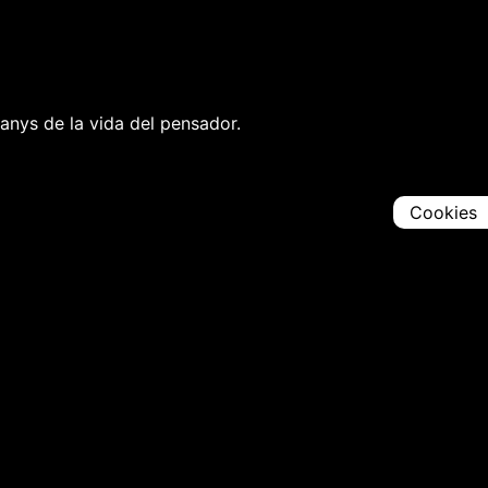
 anys de la vida del pensador.
Cookies
Comparteix
Iniciar en [
00:00:00
]