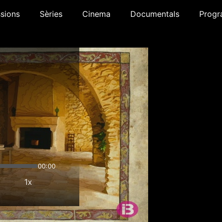
sions
Sèries
Cinema
Documentals
Progr
00:00
1x