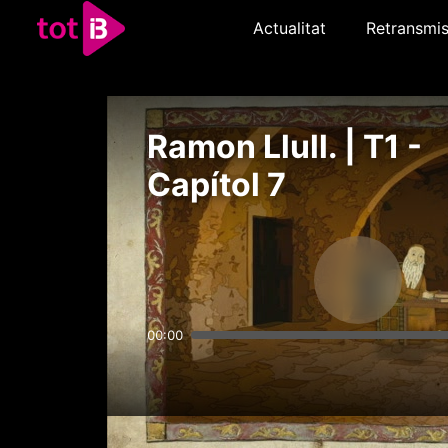
Actualitat
Retransmis
Ramon Llull. | T1 -
Capítol 7
00:00