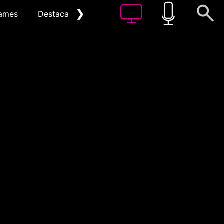
❯
ames
Destacat
Arxiu