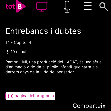
☰
Entrebancs i dubtes
00:00
00:00
1x
T1 - Capítol 4
🕓 10 minuts
Ramon Llull, una producció del LADAT, és una sèrie
d'animació dirigida al públic infantil que narra els
darrers anys de la vida del pensador.
❮❮ pàgina del programa
Comparteix