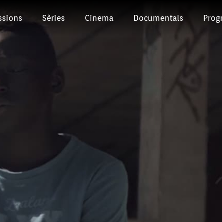
ssions
Sèries
Cinema
Documentals
Prog