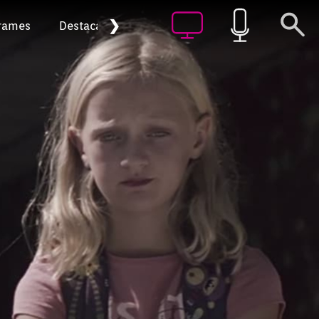
❯
rames
Destacat
Arxiu