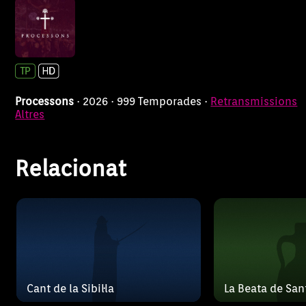
La Be
Cant de la Sibil·la
Santa M
Processons
· 2026 · 999 Temporades ·
Retransmissions
Altres
Relacionat
Cant de la Sibil·la
La Beata de San